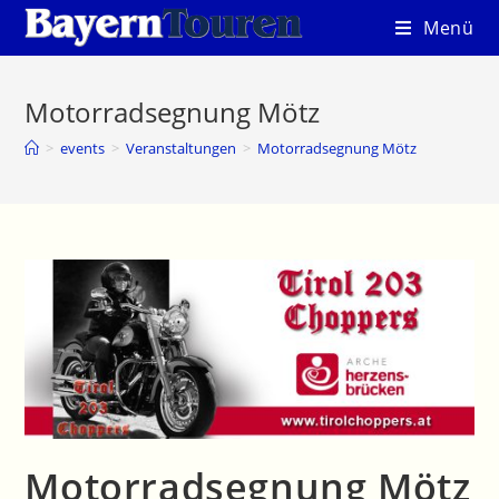
Zum
Menü
Inhalt
springen
Motorradsegnung Mötz
>
events
>
Veranstaltungen
>
Motorradsegnung Mötz
Motorradsegnung Mötz