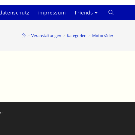
datenschutz
impressum
Friends
>
Veranstaltungen
>
Kategorien
>
Motorräder
n: