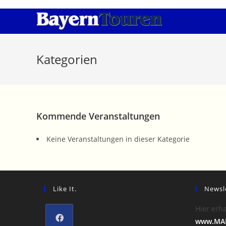
Zum
Inhalt
springen
Kategorien
Kommende Veranstaltungen
Keine Veranstaltungen in dieser Kategorie
Like It.
Newsl
Hier erha
www.MAI