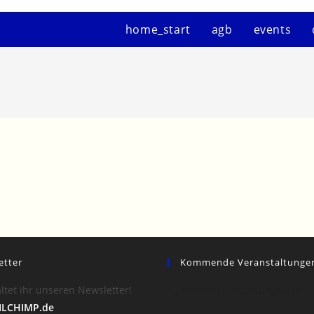
home_start
agb
events
etter
Kommende Veranstaltunge
ltet ihr unseren Newsletter!
Keine Veranstaltungsorte
LCHIMP.de