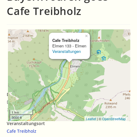
Cafe Treibholz
×
Cafe Treibholz
Elmen 133 - Elmen
Veranstaltungen
Datum/Zeit
Date(s) - 12/05/2019
11:00 a.m.
1 km
3000 ft
Leaflet
| ©
OpenStreetMap
Veranstaltungsort
Cafe Treibholz