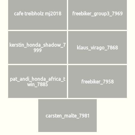
cafe treibholz mj2018
freebiker_group3_7969
kerstin_honda_shadow_7
klaus_virago_7868
999
pat_andi_honda_africa_t
freebiker_7958
win_7885
carsten_malte_7981