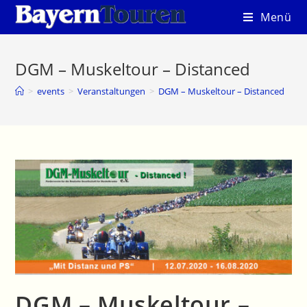
Zum
Menü
Inhalt
springen
DGM – Muskeltour – Distanced
>
events
>
Veranstaltungen
>
DGM – Muskeltour – Distanced
DGM – Muskeltour –