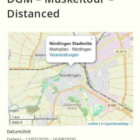
Distanced
×
Nördlingen Stadtmitte
Marktplatz - Nördlingen
Veranstaltungen
1 km
3000 ft
Leaflet
| ©
OpenStreetMap
Datum/Zeit
Date(s) - 12/07/2020 - 16/08/2020