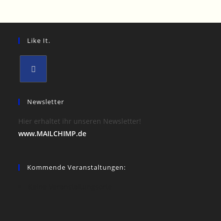
Like It.
Opens
in
Newsletter
a
Hier erhaltet ihr unseren Newsletter!
new
www.MAILCHIMP.de
tab
Kommende Veranstaltungen:
Keine Veranstaltungsorte