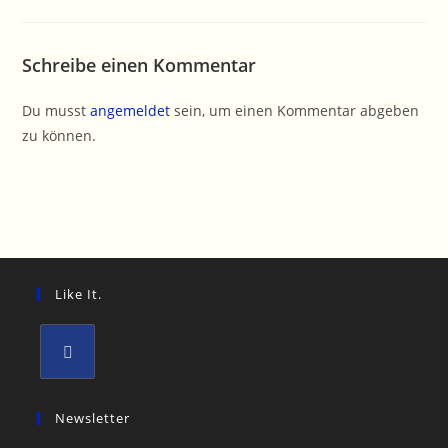
Schreibe einen Kommentar
Du musst
angemeldet
sein, um einen Kommentar abgeben
zu können.
Like It.
Opens
in
Newsletter
a