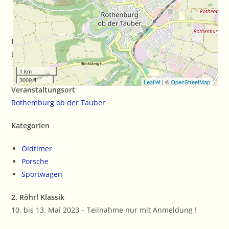
Datum/Zeit
Date(s) - 10/05/2023 - 13/05/2023
10:00 a.m. - 6:00 p.m.
1 km
3000 ft
Leaflet
| ©
OpenStreetMap
Veranstaltungsort
Rothemburg ob der Tauber
Kategorien
Oldtimer
Porsche
Sportwagen
2. Röhrl Klassik
10. bis 13. Mai 2023 – Teilnahme nur mit Anmeldung !