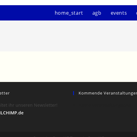
home_start
agb
events
etter
Kommende Veranstaltunge
ltet ihr unseren Newsletter!
Keine Veranstaltungsorte
LCHIMP.de