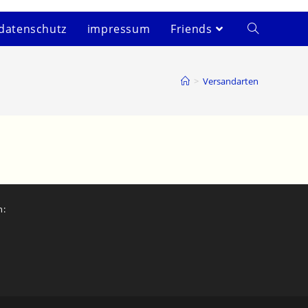
datenschutz
impressum
Friends
>
Versandarten
n: