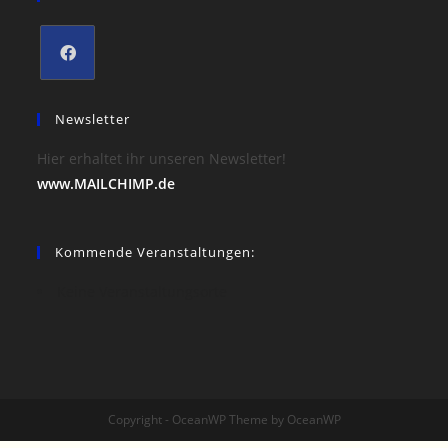
Opens
in
Newsletter
a
Hier erhaltet ihr unseren Newsletter!
new
www.MAILCHIMP.de
tab
Kommende Veranstaltungen:
Keine Veranstaltungsorte
Copyright - OceanWP Theme by OceanWP