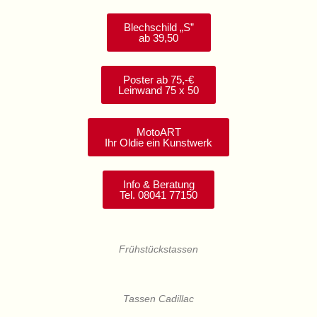
Blechschild „S”
ab 39,50
Poster ab 75,-€
Leinwand 75 x 50
MotoART
Ihr Oldie ein Kunstwerk
Info & Beratung
Tel. 08041 77150
Frühstückstassen
Tassen Cadillac