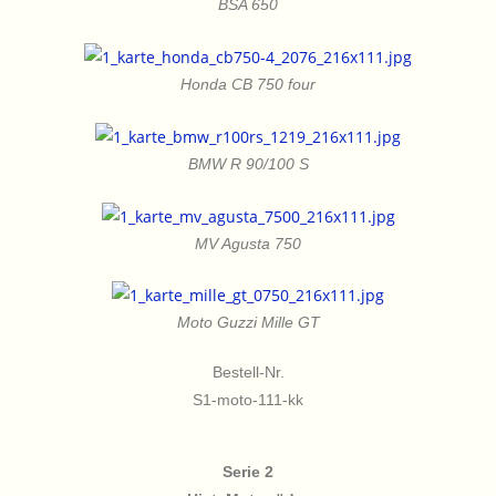
BSA 650
Honda CB 750 four
BMW R 90/100 S
MV Agusta 750
Moto Guzzi Mille GT
Bestell-Nr.
S1-moto-111-kk
Serie 2