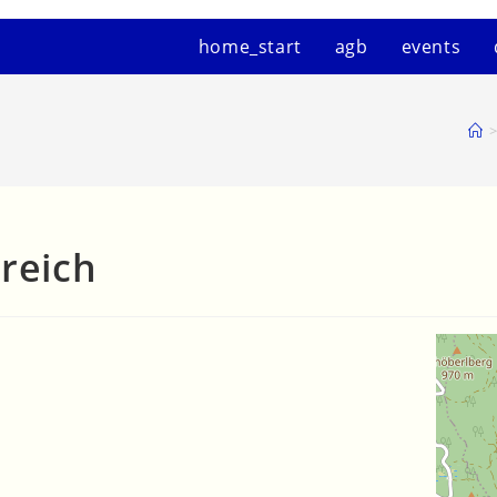
home_start
agb
events
>
rreich