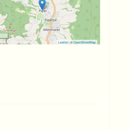
Leaflet
| ©
OpenStreetMap