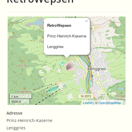
×
RetroWepsen
Prinz-Heinrich-Kaserne
Lenggries
1 km
3000 ft
Leaflet
| ©
OpenStreetMap
Adresse
Prinz-Heinrich-Kaserne
Lenggries