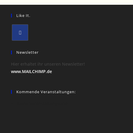
Like It.
Opens
in
Newsletter
a
Hier erhaltet ihr unseren Newsletter!
new
www.MAILCHIMP.de
tab
Kommende Veranstaltungen:
Keine Veranstaltungsorte