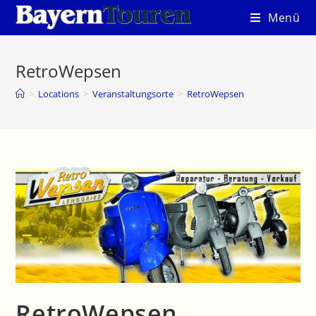
Zum
Menü
Inhalt
springen
RetroWepsen
>
Locations
>
Veranstaltungsorte
>
RetroWepsen
RetroWepsen