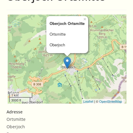
×
Oberjoch Ortsmitte
Ortsmitte
Oberjoch
1 km
3000 ft
Leaflet
| ©
OpenStreetMap
Adresse
Ortsmitte
Oberjoch