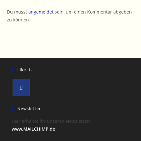
Du musst
angemeldet
sein, um einen Kommentar abgeben
zu können.
Like It.
Opens
in
Newsletter
a
Hier erhaltet ihr unseren Newsletter!
new
www.MAILCHIMP.de
tab