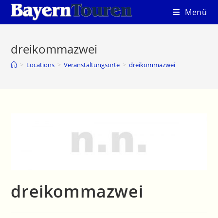
Zum
Menü
Inhalt
springen
dreikommazwei
>
Locations
>
Veranstaltungsorte
>
dreikommazwei
dreikommazwei