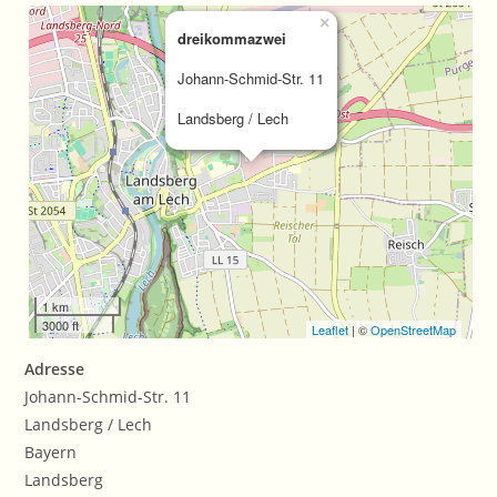
×
dreikommazwei
Johann-Schmid-Str. 11
Landsberg / Lech
1 km
3000 ft
Leaflet
| ©
OpenStreetMap
Adresse
Johann-Schmid-Str. 11
Landsberg / Lech
Bayern
Landsberg