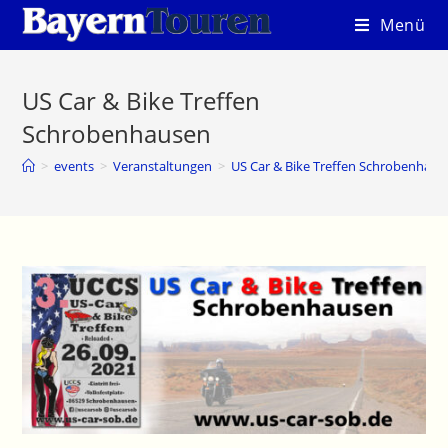
Zum
Menü
Inhalt
springen
US Car & Bike Treffen
Schrobenhausen
>
events
>
Veranstaltungen
>
US Car & Bike Treffen Schrobenhaus