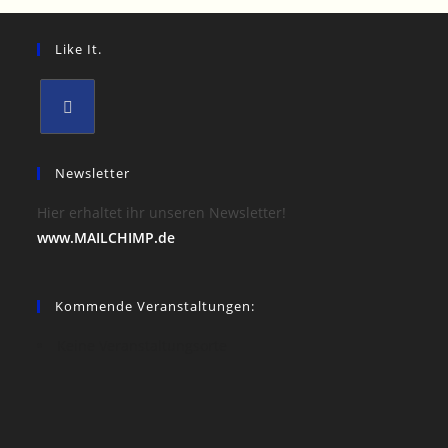
Like It.
Opens
in
Newsletter
a
Hier erhaltet ihr unseren Newsletter!
new
www.MAILCHIMP.de
tab
Kommende Veranstaltungen:
Keine Veranstaltungsorte