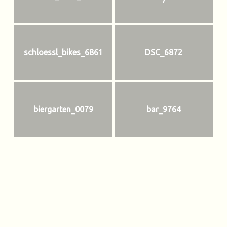
schloessl_bikes_6861
DSC_6872
biergarten_0079
bar_9764