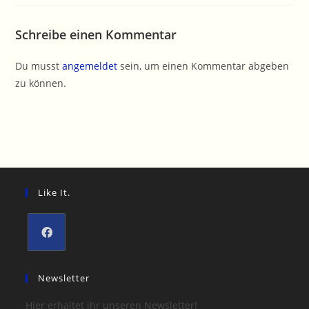
Schreibe einen Kommentar
Du musst
angemeldet
sein, um einen Kommentar abgeben
zu können.
Like It.
Opens
in
Newsletter
a
Hier erhaltet ihr unseren Newsletter!