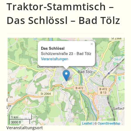
Traktor-Stammtisch –
Das Schlössl – Bad Tölz
×
Das Schlössl
Schützenstraße 23 - Bad Tölz
Veranstaltungen
Datum/Zeit
Date(s) - 01/05/2019
10:30 a.m. - 2:30 p.m.
1 km
3000 ft
Leaflet
| ©
OpenStreetMap
Veranstaltungsort