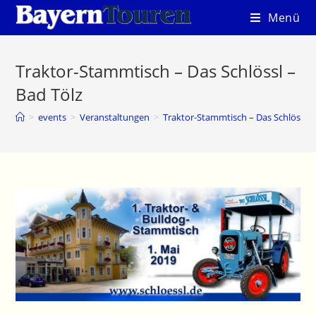
Zum
Menü
Inhalt
springen
Traktor-Stammtisch – Das Schlössl –
Bad Tölz
>
events
>
Veranstaltungen
>
Traktor-Stammtisch – Das Schlössl –