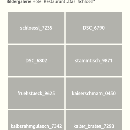
Bildergalerie
Hotel Restaurant „Das Schlössl”
schloessl_7235
DSC_6790
DSC_6802
stammtisch_9871
fruehstueck_9625
kaiserschmarn_0450
kalbsrahmgulasch_7342
kalter_braten_7293