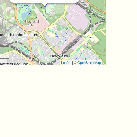
Leaflet
| ©
OpenStreetMap