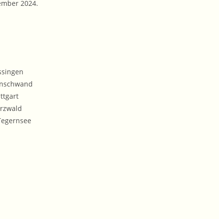
zember 2024.
ssingen
enschwand
ttgart
rzwald
Tegernsee