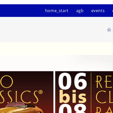
home_start
agb
events