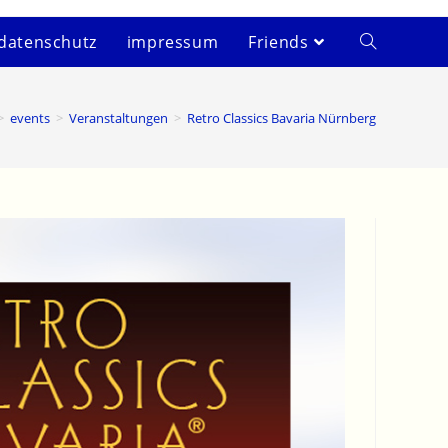
datenschutz
impressum
Friends
>
events
>
Veranstaltungen
>
Retro Classics Bavaria Nürnberg