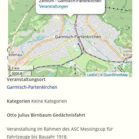
Zentrum - Garmisch-Partenkirchen
Veranstaltungen
Datum/Zeit
Date(s) - 16/07/2020 - 19/07/2020
12:00 a.m.
1 km
3000 ft
Leaflet
| ©
OpenStreetMap
Veranstaltungsort
Garmisch-Partenkirchen
Kategorien
Keine Kategorien
Otto Julius Birnbaum Gedächnisfahrt
Veranstaltung im Rahmen des ASC Messingcup für
Fahrtzeuge bis Baujahr 1918.