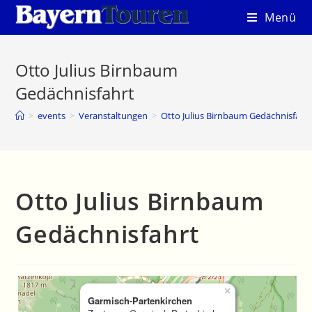
Zum
Menü
Inhalt
springen
Otto Julius Birnbaum
Gedächnisfahrt
>
events
>
Veranstaltungen
>
Otto Julius Birnbaum Gedächnisfahr
Otto Julius Birnbaum
Gedächnisfahrt
×
Garmisch-Partenkirchen