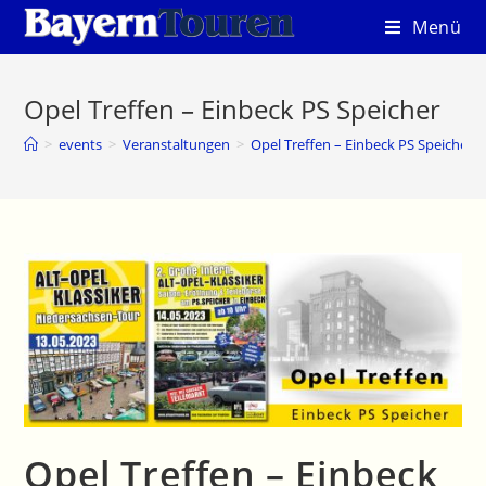
Zum
Menü
Inhalt
springen
Opel Treffen – Einbeck PS Speicher
>
events
>
Veranstaltungen
>
Opel Treffen – Einbeck PS Speicher
Opel Treffen – Einbeck