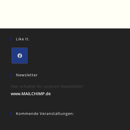
Like It.
Opens
in
Newsletter
a
Hier erhaltet ihr unseren Newsletter!
new
www.MAILCHIMP.de
tab
Kommende Veranstaltungen:
Keine Veranstaltungsorte