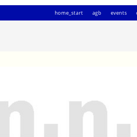
home_start
agb
events