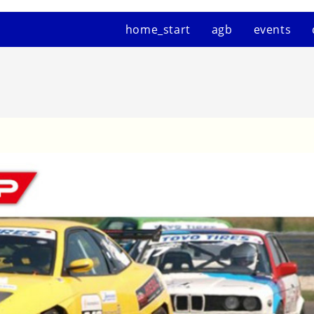
home_start
agb
events