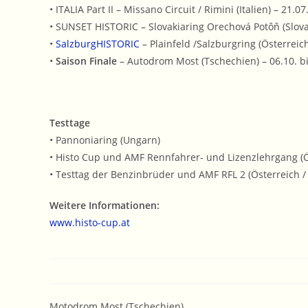
• ITALIA Part II – Missano Circuit / Rimini (Italien) – 21.0
• SUNSET HISTORIC – Slovakiaring Orechová Potôň (Slovak
•
SalzburgHISTORIC
– Plainfeld /Salzburgring (Österreich
•
Saison Finale
– Autodrom Most (Tschechien) – 06.10. b
Testtage
• Pannoniaring (Ungarn)
• Histo Cup und AMF Rennfahrer- und Lizenzlehrgang (Ö
• Testtag der Benzinbrüder und AMF RFL 2 (Österreich /
Weitere Informationen:
www.histo-cup.at
Motodrom Most (Tschechien)