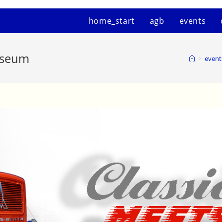
home_start
agb
events
useum
>
event