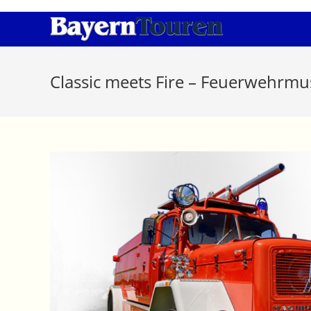
Zum
Inhalt
springen
Classic meets Fire – Feuerwehrm