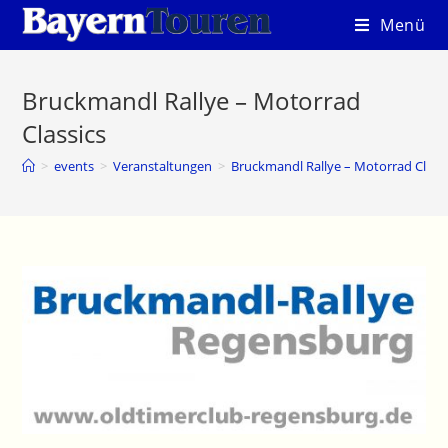
Zum
Menü
Inhalt
springen
Bruckmandl Rallye – Motorrad
Classics
>
events
>
Veranstaltungen
>
Bruckmandl Rallye – Motorrad Class