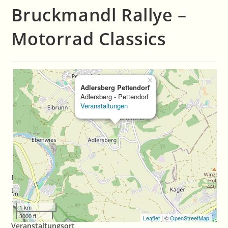
Bruckmandl Rallye –
Motorrad Classics
×
Adlersberg Pettendorf
Adlersberg - Pettendorf
Veranstaltungen
Datum/Zeit
Date(s) - 15/08/2024
12:00 a.m.
1 km
3000 ft
Leaflet
| ©
OpenStreetMap
Veranstaltungsort