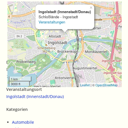
×
Ingolstadt (Innenstadt/Donau)
Schloßlände - Ingostadt
Veranstaltungen
Datum/Zeit
Date(s) - 20/04/2024
10:00 a.m. - 4:00 p.m.
1 km
3000 ft
Leaflet
| ©
OpenStreetMap
Veranstaltungsort
Ingolstadt (Innenstadt/Donau)
Kategorien
Automobile