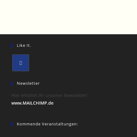
Like It.
Opens
in
Newsletter
a
Hier erhaltet ihr unseren Newsletter!
new
www.MAILCHIMP.de
tab
Kommende Veranstaltungen:
Keine Veranstaltungsorte