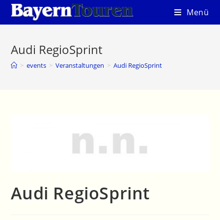
Zum
Menü
Inhalt
springen
Audi RegioSprint
>
events
>
Veranstaltungen
>
Audi RegioSprint
Audi RegioSprint